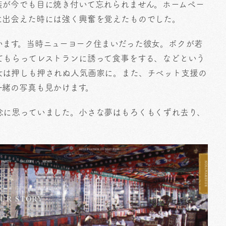
装が今でも目に焼き付いて忘れられません。ホームペー
に出会えた時には強く興奮を覚えたものでした。
います。当時ニューヨーク住まいだった彼女。ボクが若
てもらってレストランに誘って食事をする、などという
女は押しも押されぬ人気画家に。また、チベット支援の
一緒の写真も見かけます。
念に思っていました。小さな夢はもろくもくずれ去り、