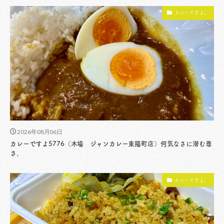
カレーですよ。
2026年08月06日
カレーですよ5776（木場 ジャンカレー東陽町店）何気なさに潜む尊
さ。
カレーですよ。