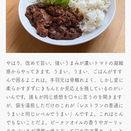
やはり、改めて旨い。強いうまみが濃いトマトの凝縮
感からやってきます。うまい、うまい、ごはんがすす
んで困るよこれは。手羽元は骨離れよく、しかし変に
柔らかすぎずにきちんとか見応えを残しているのがい
いんです。誰もが同じ感想を口々に言うのを聞きます
が、袋を湯煎しただけのこれが「レストランの普通に
うまいと同じレベルでうまい」んですよ。これはとん
でもないことだよ。ピーナツオイルの香りやガーリッ
クのパンチが渾然一体となって口の中で暴れ、もっと