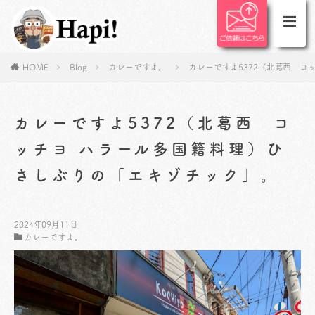
HOME
Blog
カレーですよ。
カレーですよ5372（北葛西 コ
カレーですよ5372（北葛西 コ
ッチヨ ハラール多国籍料理）ひ
さしぶりの「エキゾチック」。
2024年09月11日
カレーですよ。