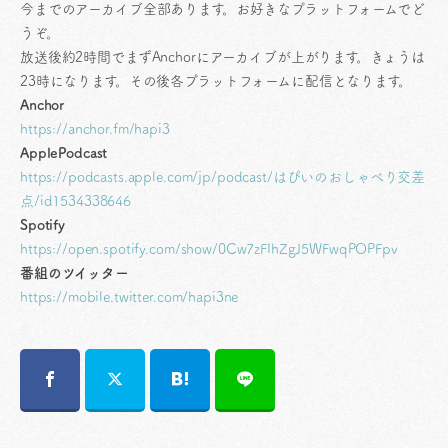
今までのアーカイブ全部あります。お好きなプラットフォームでど
うぞ。
放送後約2時間でまずAnchorにアーカイブが上がります。きょうは
23時になります。その後各プラットフォームに配信となります。
Anchor
https://anchor.fm/hapi3
ApplePodcast
https://podcasts.apple.com/jp/podcast/はぴいのおしゃべり交差
点/id1534338646
Spotify
https://open.spotify.com/show/0Cw7zFIhZgJ5WFwqPOPFpv
番組のツイッター
https://mobile.twitter.com/hapi3ne