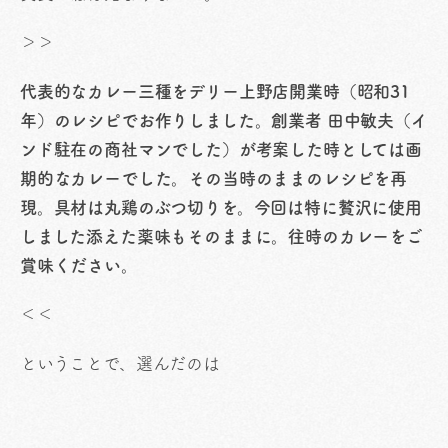
＞＞
代表的なカレー三種をデリー上野店開業時（昭和31
年）のレシピでお作りしました。
創業者 田中敏夫（イ
ンド駐在の商社マンでした）が考案した時としては画
期的なカレーでした。
その当時のままのレシピを再
現。具材は丸鶏のぶつ切りを。今回は特に贅沢に使用
しました添えた薬味もそのままに。
往時のカレーをご
賞味ください。
＜＜
ということで、選んだのは