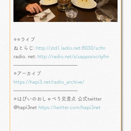
⭐⭐ライブ
ねとらじ:
http://std1.ladio.net:8030/scfm
radio. net:
http://radio.net/s/sapporocityfm
—————————————
⭐アーカイブ
https://hapi3.net/radio_archive/
—————————————
⭐はぴいのおしゃべり交差点 公式twitter
@hapi3net
https://twitter.com/hapi3net