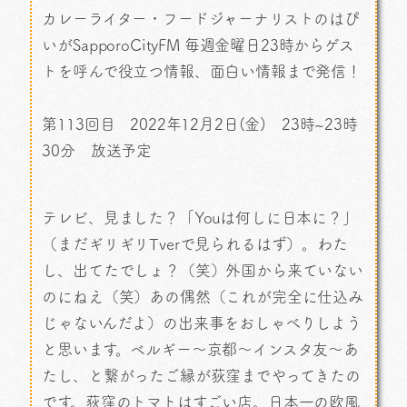
カレーライター・フードジャーナリストのはぴ
いがSapporoCityFM 毎週金曜日23時からゲス
トを呼んで役立つ情報、面白い情報まで発信！
第113回目 2022年12月2日(金) 23時~23時
30分 放送予定
テレビ、見ました？「Youは何しに日本に？」
（まだギリギリTverで見られるはず）。わた
し、出てたでしょ？（笑）外国から来ていない
のにねえ（笑）あの偶然（これが完全に仕込み
じゃないんだよ）の出来事をおしゃべりしよう
と思います。ベルギー〜京都〜インスタ友〜あ
たし、と繋がったご縁が荻窪までやってきたの
です。荻窪のトマトはすごい店。日本一の欧風