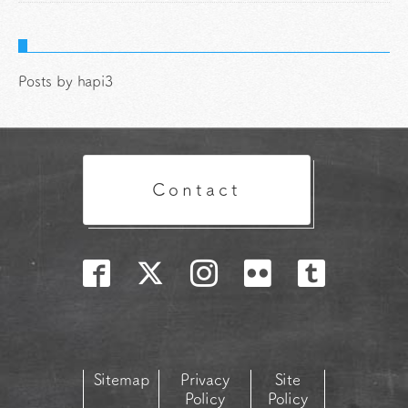
Posts by hapi3
Contact
Sitemap
Privacy
Site
Policy
Policy