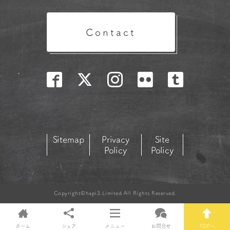
Contact
Sitemap
Privacy
Site
Policy
Policy
Copyright©hapi3.Limited All Rights Reserved.
ホーム
シェア
メニュー
お問合せ
TOPへ