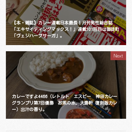
【本・雑誌】カレー連載日本最長！月刊男性総合誌
「エキサイティングマックス！」連載101回目は御徒町
「ヴェジハーブサーガ」。
Next
カレーですよ4466（レトルト エスビー 神田カレー
グランプリ第7回優勝 お茶の水、大勝軒 復刻版カレ
ー）出汁の香り。