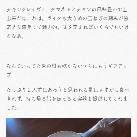
チキングレイヴィ、タマネギとチキンの風味豊かで上
出来だねこれは。ライタも大きめの玉ねぎの刻みが歯
応え食感良くて魅力的。味を変えればいくらでもいけ
るなあ。
なんていってた舌の根も乾かないうちにもうギブアッ
プ。
たっぷり２人前はあろうと思われる量はさすがに食べ
きれず、持ち帰る旨を伝えると容器も提供してくれま
した。