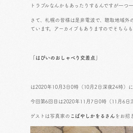
トラブルなんかもあったりするんですが一つ
さて、札幌の皆様は是非電波で、聴取地域外
ています。アーカイブもありますのでそちら
「はぴいのおしゃべり交差点」
は2020年10月3日0時（10月2日深夜24
今回第6回目は2020年11月7日0時（11月6
ゲストは写真家の
こばやしかをるさん
をお招