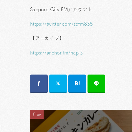
Sapporo City FMアカウント
https://twitter.com/scfm835
【アーカイブ】
https://anchor.fm/hapi3
Prev