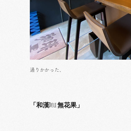
通りかかった、
「和漢Deli 無花果」