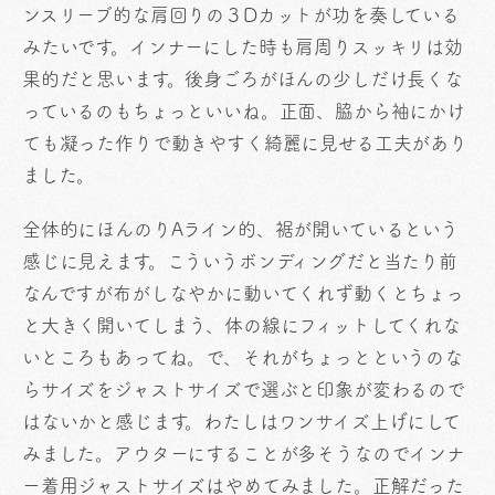
ンスリーブ的な肩回りの３Dカットが功を奏している
みたいです。インナーにした時も肩周りスッキリは効
果的だと思います。後身ごろがほんの少しだけ長くな
っているのもちょっといいね。正面、脇から袖にかけ
ても凝った作りで動きやすく綺麗に見せる工夫があり
ました。
全体的にほんのりAライン的、裾が開いているという
感じに見えます。こういうボンディングだと当たり前
なんですが布がしなやかに動いてくれず動くとちょっ
と大きく開いてしまう、体の線にフィットしてくれな
いところもあってね。で、それがちょっとというのな
らサイズをジャストサイズで選ぶと印象が変わるので
はないかと感じます。わたしはワンサイズ上げにして
みました。アウターにすることが多そうなのでインナ
ー着用ジャストサイズはやめてみました。正解だった