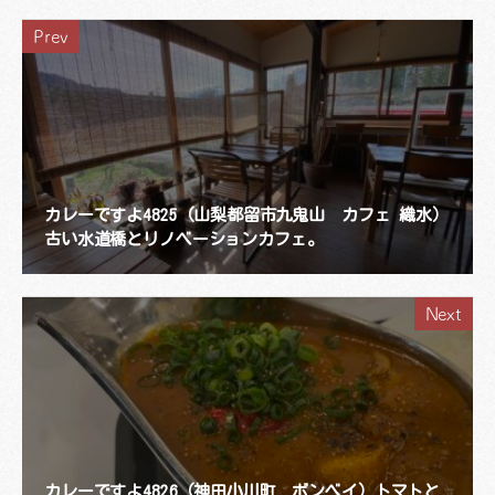
Prev
カレーですよ4825（山梨都留市九鬼山 カフェ 織水）
古い水道橋とリノベーションカフェ。
Next
カレーですよ4826（神田小川町 ボンベイ）トマトと