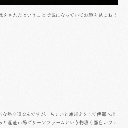
我をされたということで気になっていてお顔を見におじ
当な帰り道なんですが、ちょいと峠越えをして伊那へ出
った産直市場グリーンファームという物凄く面白いファ