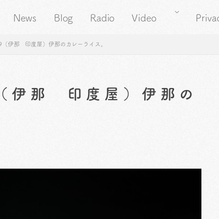
News
Blog
Radio
Video
Priva
69（伊那 印度屋）伊那のカレーライス。
9（伊那 印度屋）伊那の