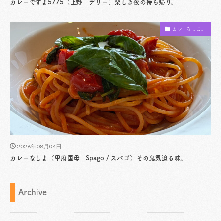
カレーですよ5775（上野 デリー）楽しき夜の持ち帰り。
カレーなしよ。
2026年08月04日
カレーなしよ（甲府国母 Spago / スパゴ）その鬼気迫る味。
Archive