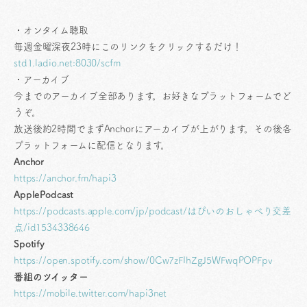
・オンタイム聴取
毎週金曜深夜23時にこのリンクをクリックするだけ！
std1.ladio.net:8030/scfm
・アーカイブ
今までのアーカイブ全部あります。お好きなプラットフォームでど
うぞ。
放送後約2時間でまずAnchorにアーカイブが上がります。その後各
プラットフォームに配信となります。
Anchor
https://anchor.fm/hapi3
ApplePodcast
https://podcasts.apple.com/jp/podcast/はぴいのおしゃべり交差
点/id1534338646
Spotify
https://open.spotify.com/show/0Cw7zFIhZgJ5WFwqPOPFpv
番組のツイッター
https://mobile.twitter.com/hapi3net