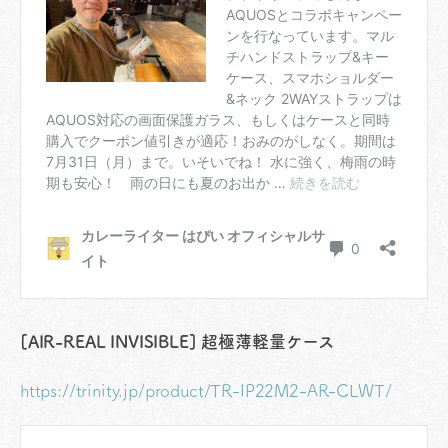
[AIR-REAL INVISIBLE] 超極薄軽量ケース
https://trinity.jp/product/TR-IP22M2-AR-CLWT/