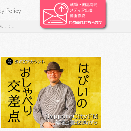
cy Policy
内、、）。