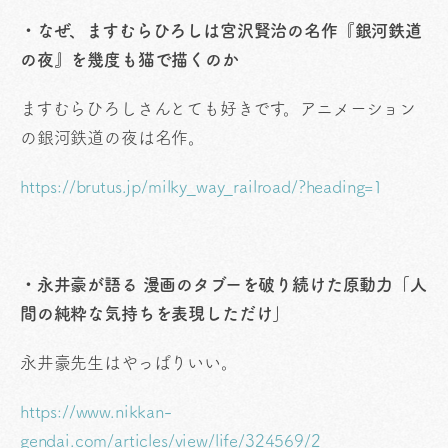
・なぜ、ますむらひろしは宮沢賢治の名作『銀河鉄道
の夜』を幾度も猫で描くのか
ますむらひろしさんとても好きです。アニメーション
の銀河鉄道の夜は名作。
https://brutus.jp/milky_way_railroad/?heading=1
・永井豪が語る 漫画のタブーを破り続けた原動力「人
間の純粋な気持ちを表現しただけ」
永井豪先生はやっぱりいい。
https://www.nikkan-
gendai.com/articles/view/life/324569/2