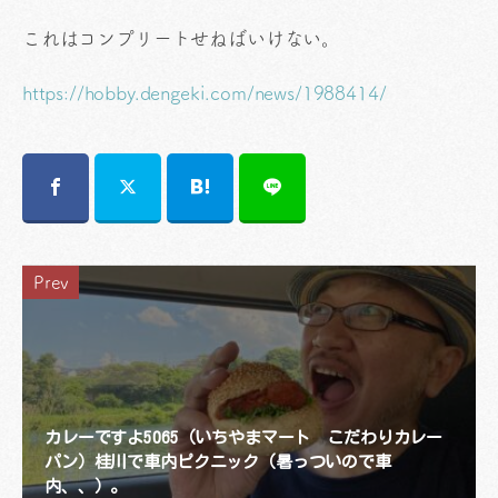
これはコンプリートせねばいけない。
https://hobby.dengeki.com/news/1988414/
Prev
カレーですよ5065（いちやまマート こだわりカレー
パン）桂川で車内ピクニック（暑っついので車
内、、）。