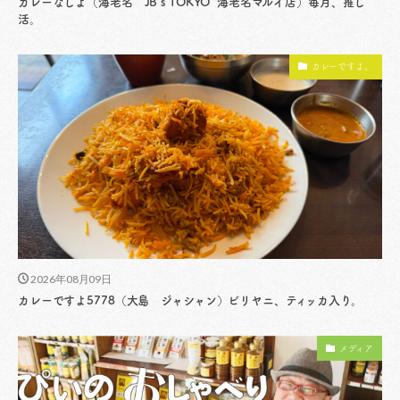
カレーなしよ（海老名 JB’s TOKYO 海老名マルイ店）毎月、推し
活。
カレーですよ。
2026年08月09日
カレーですよ5778（大島 ジャシャン）ビリヤニ、ティッカ入り。
メディア