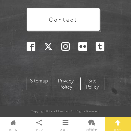
Contact
Sitemap
Privacy
Site
Policy
Policy
Copyright©hapi3.Limited All Rights Reserved.
ホーム
シェア
メニュー
お問合せ
TOPへ