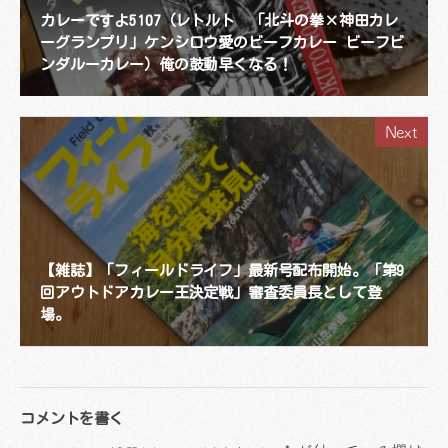
カレーですよ5107（レトルト 「北斗の拳×神田カレ
ーグランプリ」ケンシロウ愛のビーフカレー ビーフビ
ンダルーカレー）俺の鼓動早くなる！
Next
【雑誌】「フィールドライフ」最新号配布開始。「第9
回アウトドアカレー王決定戦」審査委員長として登
場。
コメントを書く