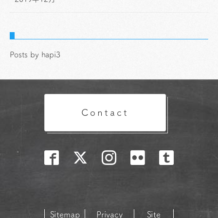
Posts by hapi3
Contact
Sitemap
Privacy
Site