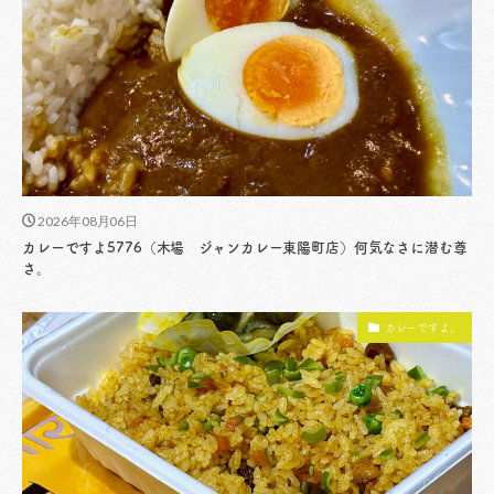
2026年08月06日
カレーですよ5776（木場 ジャンカレー東陽町店）何気なさに潜む尊
さ。
カレーですよ。