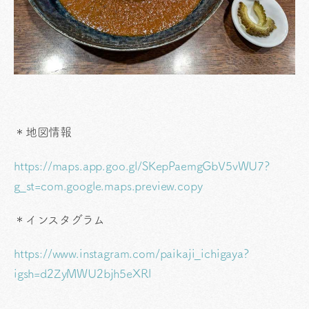
＊地図情報
https://maps.app.goo.gl/SKepPaemgGbV5vWU7?
g_st=com.google.maps.preview.copy
＊インスタグラム
https://www.instagram.com/paikaji_ichigaya?
igsh=d2ZyMWU2bjh5eXRl