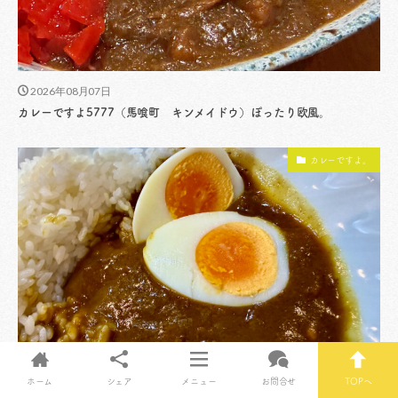
2026年08月07日
カレーですよ5777（馬喰町 キンメイドウ）ぽったり欧風。
カレーですよ。
2026年08月06日
ホーム
シェア
メニュー
お問合せ
TOPへ
カレーですよ5776（木場 ジャンカレー東陽町店）何気なさに潜む尊