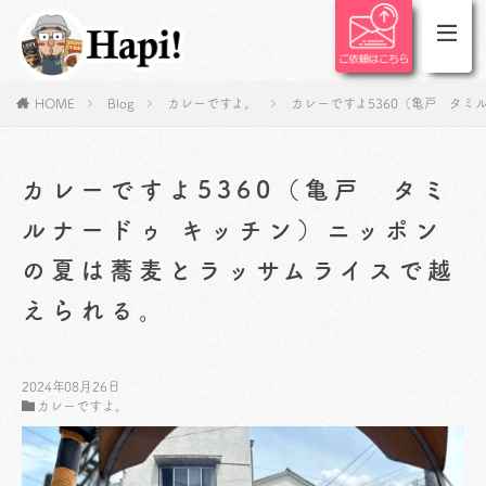
HOME
Blog
カレーですよ。
カレーですよ5360（亀戸 タ
カレーですよ5360（亀戸 タミ
ルナードゥ キッチン）ニッポン
の夏は蕎麦とラッサムライスで越
えられる。
2024年08月26日
カレーですよ。