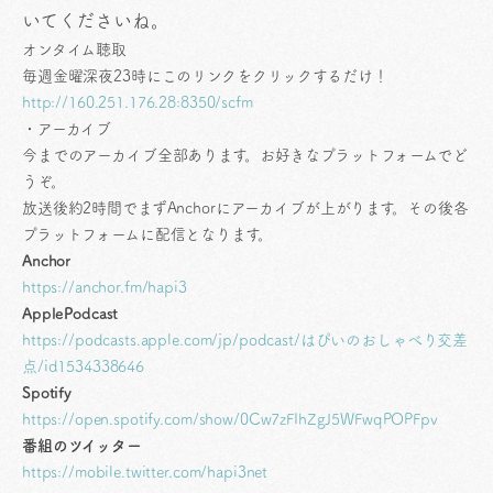
いてくださいね。
オンタイム聴取
毎週金曜深夜23時にこのリンクをクリックするだけ！
http://160.251.176.28:8350/scfm
・アーカイブ
今までのアーカイブ全部あります。お好きなプラットフォームでど
うぞ。
放送後約2時間でまずAnchorにアーカイブが上がります。その後各
プラットフォームに配信となります。
Anchor
https://anchor.fm/hapi3
ApplePodcast
https://podcasts.apple.com/jp/podcast/はぴいのおしゃべり交差
点/id1534338646
Spotify
https://open.spotify.com/show/0Cw7zFIhZgJ5WFwqPOPFpv
番組のツイッター
https://mobile.twitter.com/hapi3net