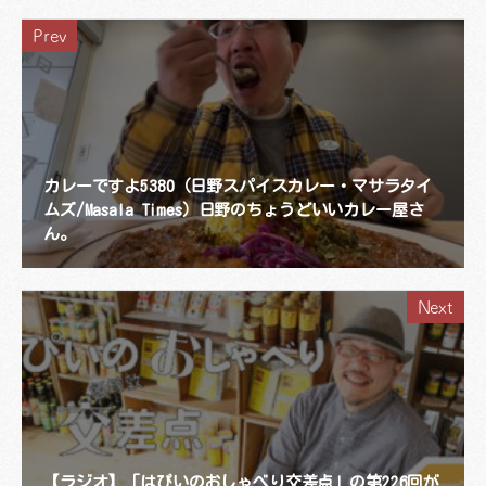
Prev
カレーですよ5380（日野スパイスカレー・マサラタイ
ムズ/Masala Times）日野のちょうどいいカレー屋さ
ん。
Next
【ラジオ】「はぴいのおしゃべり交差点」の第226回が