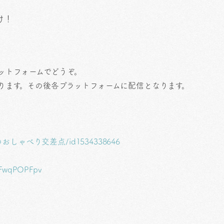
け！
ットフォームでどうぞ。
上がります。その後各プラットフォームに配信となります。
/はぴいのおしゃべり交差点/id1534338646
5WFwqPOPFpv