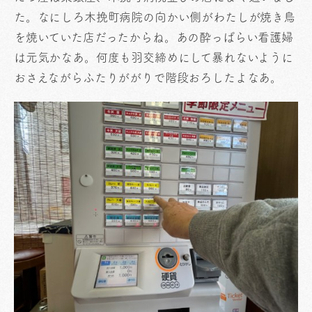
た。なにしろ木挽町病院の向かい側がわたしが焼き鳥
を焼いていた店だったからね。あの酔っぱらい看護婦
は元気かなあ。何度も羽交締めにして暴れないように
おさえながらふたりががりで階段おろしたよなあ。