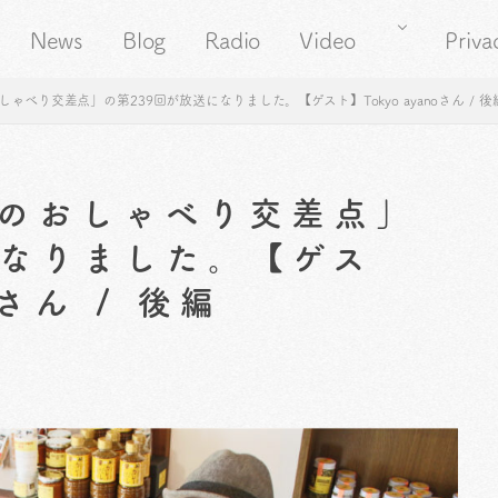
News
Blog
Radio
Video
Priva
べり交差点」の第239回が放送になりました。【ゲスト】Tokyo ayanoさん / 後
のおしゃべり交差点」
になりました。【ゲス
oさん / 後編