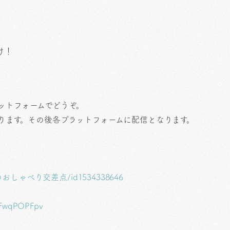
け！
ットフォームでどうぞ。
上がります。その後各プラットフォームに配信となります。
/はぴいのおしゃべり交差点/id1534338646
5WFwqPOPFpv