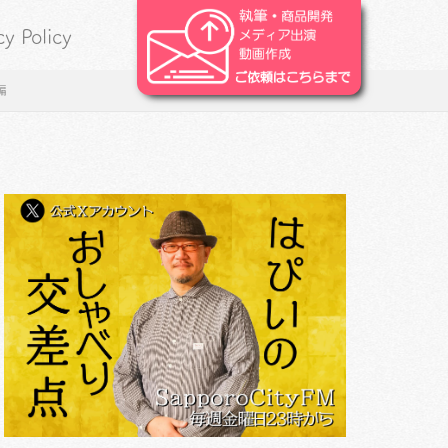
cy Policy
編