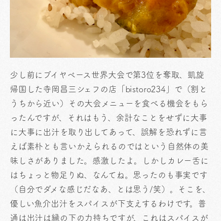
少し前にブイヤベース世界大会で第3位を奪取、凱旋
帰国した寺岡昌三シェフの店「bistoro234」で（割と
うちから近い）その大会メニューを食べる機会をもら
ったんですが、それはもう、余計なことをせずに大事
に大事に出汁を取り出してあって、誤解を恐れずに言
えば素朴とも言いかえられるのではという自然体の美
味しさがありました。感激したよ。しかしカレー舌に
はちょっと物足りぬ、なんてね。思ったのも事実です
（自分でダメな感じだなあ、とは思う/笑）。そこを、
優しい魚介出汁をスパイスが下支えするわけです。普
通は出汁は縁の下の力持ちですが、これはスパイスが