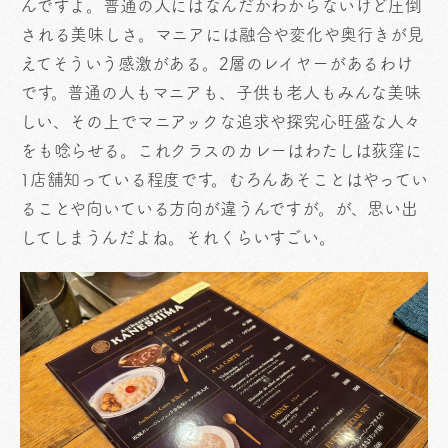
んですよ。普通の人にはなんだかわからないけど圧倒
される美味しさ。マニアには融合や変化や奥行きが見
えてそういう感激がある。2層のレイヤーがあるわけ
です。普通の人もマニアも、子供も老人もみんな美味
しい、その上でマニアックな追求や探究心旺盛な人々
をも唸らせる。これクラスのカレーはわたしは荻窪に
1店舗知っている程度です。むろんあそことはやってい
ることや向いている方向が違うんですが。が、思い出
してしまうんだよね。それくらいすごい。