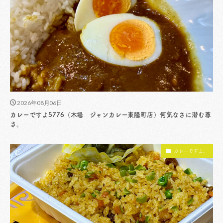
2026年08月06日
カレーですよ5776（木場 ジャンカレー東陽町店）何気なさに潜む尊
さ。
カレーですよ。