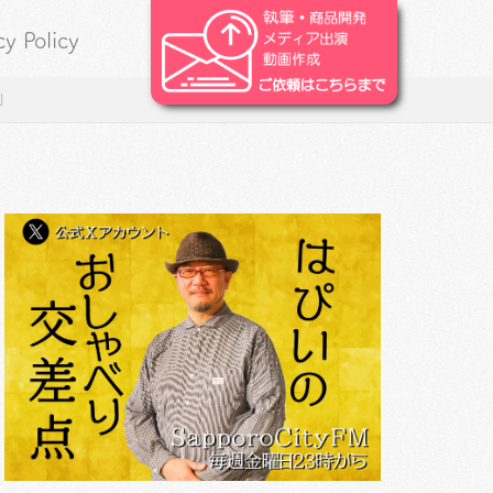
cy Policy
」