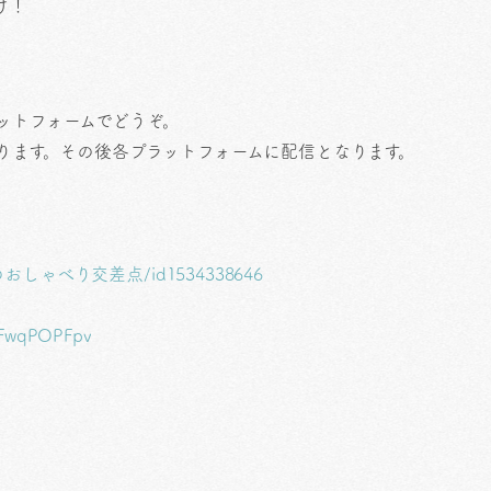
け！
ットフォームでどうぞ。
上がります。その後各プラットフォームに配信となります。
/はぴいのおしゃべり交差点/id1534338646
5WFwqPOPFpv