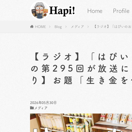
Home
Profile
HOME
Blog
メディア
【ラジオ】「はぴいのお
【ラジオ】「はぴい
の第295回が放送
り】お題「生き金を
2026年05月30日
メディア