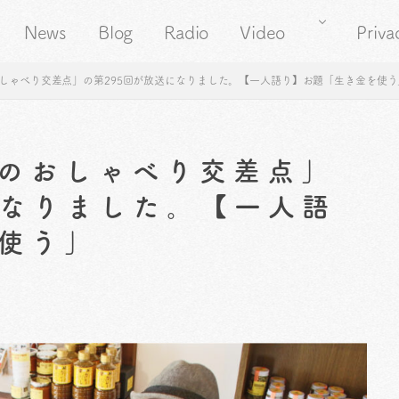
News
Blog
Radio
Video
Priva
しゃべり交差点」の第295回が放送になりました。【一人語り】お題「生き金を使う
のおしゃべり交差点」
になりました。【一人語
使う」