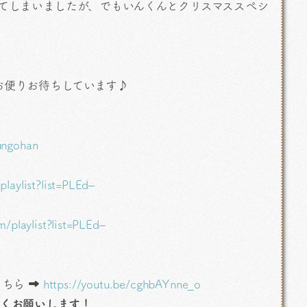
てしまいましたが、でもいんくんとクリスマススぺシ
お便りお待ちしています♪
/
ungohan
laylist?list=PLEd–
/playlist?list=PLEd–
こちら ➡
https://youtu.be/cghbAYnne_o
ろしくお願いします！