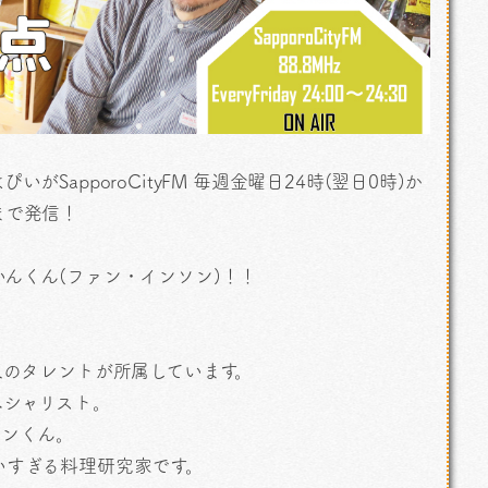
SapporoCityFM 毎週金曜日24時(翌日0時)か
まで発信！
トはいんくん(ファン・インソン)！！
人のタレントが所属しています。
ペシャリスト。
ソンくん。
いすぎる料理研究家です。