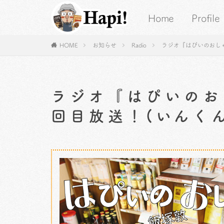
Home
Profile
HOME
お知らせ
Radio
ラジオ『はぴいのおしゃ
ラジオ『はぴいのお
回目放送！(いんく