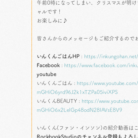
午前0時になってしまい、クリスマスが明け
ャルです！
お楽しみに♪
皆さんからのメッセージもご紹介するので
いんくんごはんHP
:
https://inkungohan.net
Facebook
:
https://www.facebook.com/ink
youtube
いんくんごはん :
https://www.youtube.com/p
mGHiO6yrd96J2k1xTZPa05iviXPS
いんくんBEAUTY :
https://www.youtube.com
mGHiO6x2LeIGp48odN28IAVsE8
V9
いんくん(ファン・インソン)の紹介動画は
RockbookStudioのチャンネル登録もよ