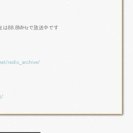
、現在は88.8MHzで放送中です
net/radio_archive/
t/