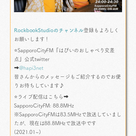
RockbookStudioのチャンネル
登録もよろしく
お願いします！
⭐SapporoCityFM『はぴいのおしゃべり交差
点』公式twitter
➡
@hapi3net
皆さんからのメッセージもご紹介するのでお便
りお待ちしています♪
⭐ライブ配信はこちら➡
SapporoCityFM: 88.8MHz
※SapporoCityFMは83.5MHzで放送していまし
たが、現在は88.8MHzで放送中です
(2021.01~)