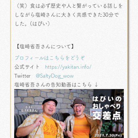
（笑）食は必ず歴史や人と繋がっている話しを
しながら塩崎さんに大きく共感できた30分で
した。(はぴい）
【塩崎省吾さんについて】
プロフィールはこちらをどうぞ
公式サイト
https://yakitan.info/
Twitter
@SaltyDog_wow
塩崎省吾さんの告知動画はこちら ↓