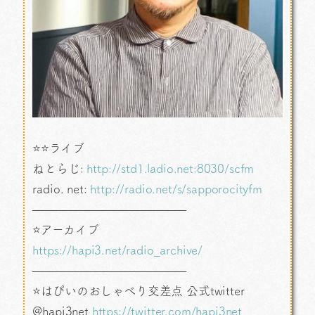
⭐⭐ライブ
ねとらじ:
http://std1.ladio.net:8030/scfm
radio. net:
http://radio.net/s/sapporocityfm
—————————————
⭐アーカイブ
https://hapi3.net/radio_archive/
—————————————
⭐はぴいのおしゃべり交差点 公式twitter
@hapi3net
https://twitter.com/hapi3net