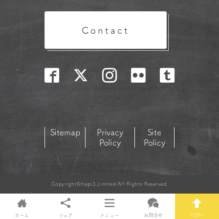
Contact
Sitemap
Privacy
Site
Policy
Policy
Copyright©hapi3.Limited All Rights Reserved.
ホーム
シェア
メニュー
お問合せ
TOPへ