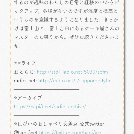
するのが趣味のわたしの日常と経験の中からピ
ックアップ。冬場が多いのですが温度と標高と
いうものを意識するようになりました。きっか
けは富士山と、富士吉田にあるケーキ屋さんの
マスターのお喋りから。ぜひお聴きくださいま
せ。
⭐⭐ライブ
ねとらじ:
http://std1.ladio.net:8030/scfm
radio. net:
http://radio.net/s/sapporocityfm
—————————————
⭐アーカイブ
https://hapi3.net/radio_archive/
—————————————
⭐はぴいのおしゃべり交差点 公式twitter
@hapi3net
https://twitter.com/hapi3ne