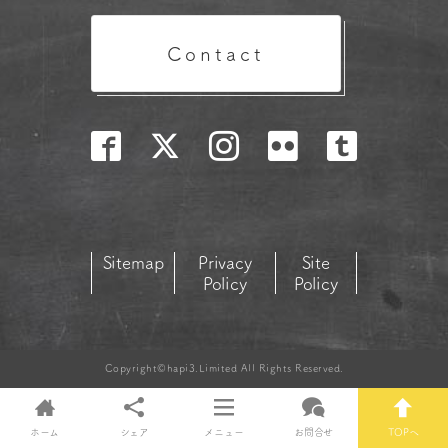
Contact
Sitemap
Privacy
Site
Policy
Policy
Copyright©hapi3.Limited All Rights Reserved.
ホーム
シェア
メニュー
お問合せ
TOPへ