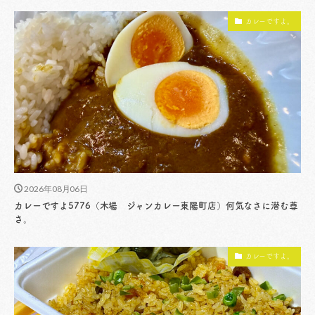
カレーですよ。
2026年08月06日
カレーですよ5776（木場 ジャンカレー東陽町店）何気なさに潜む尊
さ。
カレーですよ。