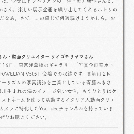
した。今晩はトラベリアンの主催・細井研作さんと、
rinさん。楽しい展示企画を繰り出してくれるホトリの
好きだなあ。さて、この感じで何週続けようかしら。お
さん・動画クリエイター ケイゴモリヤマさん
5日16日、東京浅草橋のギャラリー「写真企画室ホト
AVELIAN Vol.5」会場での収録です。寛解は２回
ツーリズムの写真講師を生業としている斉藤みきさ
奈川生まれの海のイメージ強い女性。もうひとりはケ
ィストネームを使って活動するイタリア人動画クリエ
メラに特化したYouTubeチャンネルを持っていま
。ぜひお聴きください。