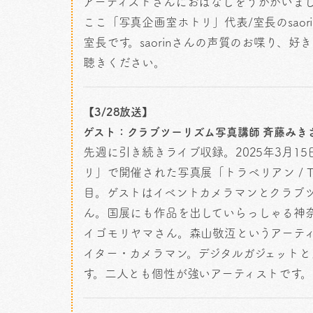
アーティストさんにおはなしをうかがいま
ここ「写真企画室ホトリ」代表/室長のsao
室長です。saorinさんの声質のお喋り、
聴きください。
【3/28放送】
ゲスト：クラブツーリズム写真講師 斉藤みき
先週に引き続きライブ収録。2025年3月1
リ」で開催された写真展「トラベリアン / TR
目。ゲストはイベントカメラマンとクラブ
ん。国展にも作品を出していらっしゃる神
イゴモリヤマさん。森山敬沍というアーテ
イター・カメラマン。デジタルガジェットとカ
す。二人とも個性が強いアーティストです