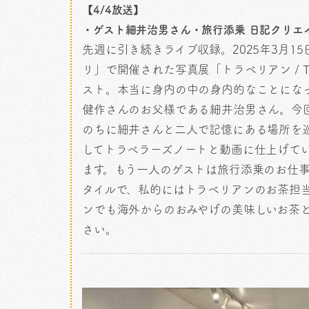
【4/4放送】
・ゲスト細井治男さん・旅行添乗 日記クリエイター 
先週に引き続きライブ収録。2025年3月1
リ」で開催された写真展「トラベリアン / TR
スト。本当に身内の中の身内的なことにな
健作さんのお父様である細井治男さん。今
のちに細井さんと二人で記憶にある場所を
してトラベラーズノートと動画に仕上げて
ます。もう一人のゲストは旅行添乗のお仕事をし
タイルで、私的にはトラベリアンのお茶担
ンでも海外からのおみやげの美味しいお茶
さい。