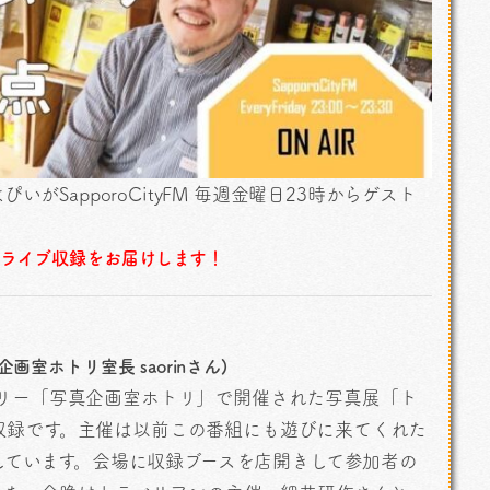
SapporoCityFM 毎週金曜日23時からゲスト
！
てライブ収録をお届けします！
室ホトリ室長 saorinさん)
ャラリー「写真企画室ホトリ」で開催された写真展「ト
」会場での収録です。主催は以前この番組にも遊びに来てくれた
しています。会場に収録ブースを店開きして参加者の