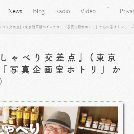
News
Blog
Radio
Video
Priva
ゃべり交差点』(東京浅草橋のギャラリー「写真企画室ホトリ」からお届け！シリー
しゃべり交差点』(東京
「写真企画室ホトリ」か
）