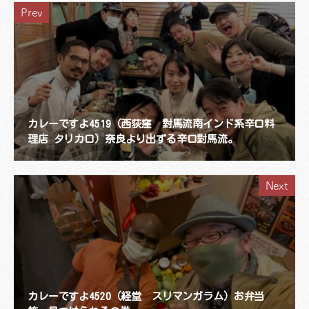
Prev
カレーですよ4519（西荻窪 對馬流南インド系辛口料
理店 タリカロ）奈良より出ずる辛口對馬流。
Next
カレーですよ4520（経堂 スリマンガラム）お弁当