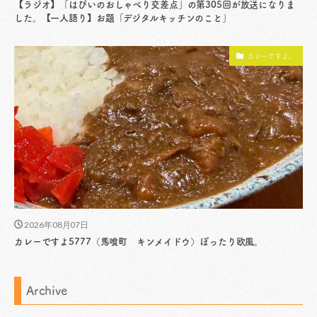
【ラジオ】「はぴいのおしゃべり交差点」の第305回が放送になりま
した。【一人語り】お題「デジタルキッチンのこと」
カレーですよ。
2026年08月07日
カレーですよ5777（馬喰町 キンメイドウ）ぽったり欧風。
Archive