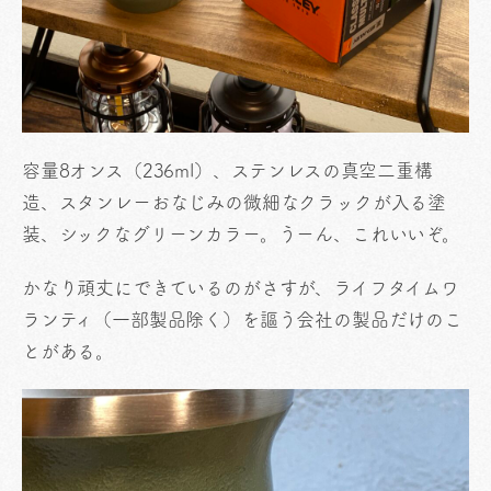
容量8オンス（236ml）、ステンレスの真空二重構
造、スタンレーおなじみの微細なクラックが入る塗
装、シックなグリーンカラー。うーん、これいいぞ。
かなり頑丈にできているのがさすが、ライフタイムワ
ランティ（一部製品除く）を謳う会社の製品だけのこ
とがある。