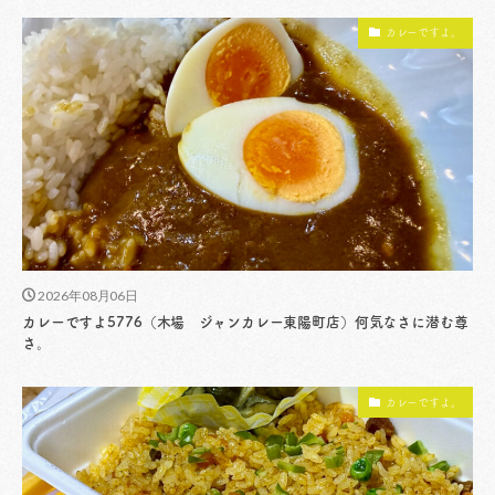
カレーですよ。
2026年08月06日
カレーですよ5776（木場 ジャンカレー東陽町店）何気なさに潜む尊
さ。
カレーですよ。