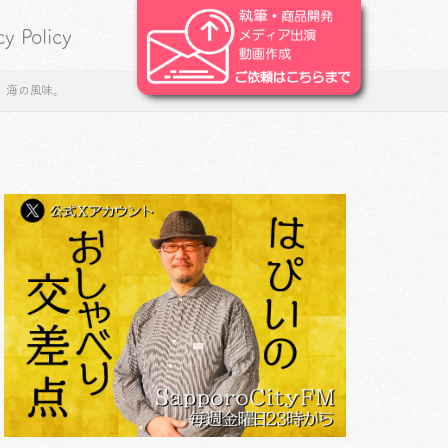
cy Policy
辛）海の風味。