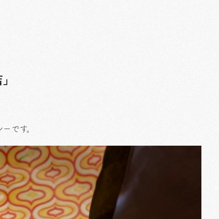
店」
レーです。