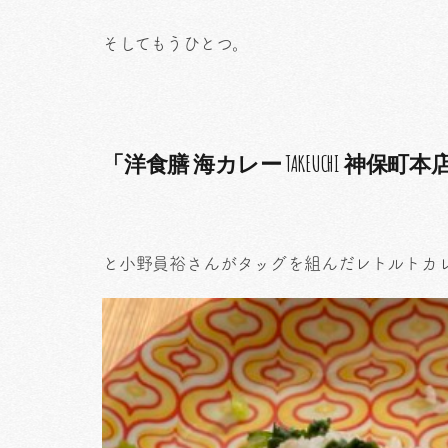
そしてもうひとつ。
「洋食膳 海カレー TAKEUCHI 神保町本
と小野員裕さんがタッグを組んだレトルトカ