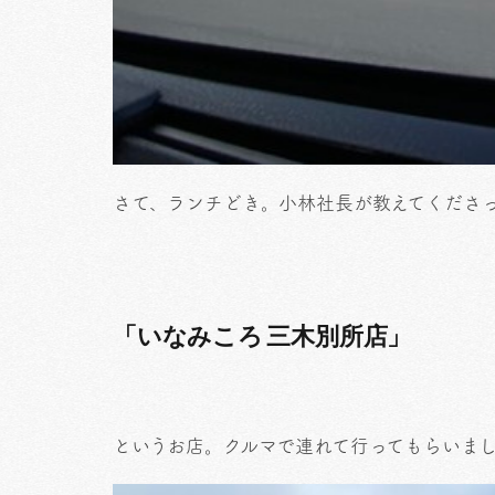
さて、ランチどき。小林社長が教えてくださ
「いなみころ 三木別所店」
というお店。クルマで連れて行ってもらいま