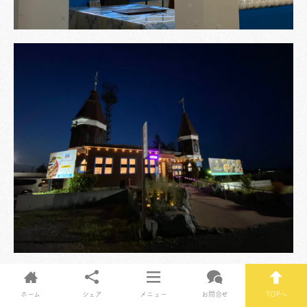
願わくば彼らの記憶にウイグルという名前が残ります
よう。
ホーム
シェア
メニュー
お問合せ
TOPへ