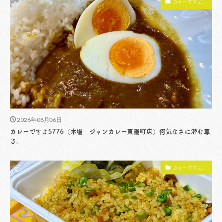
カレーですよ。
2026年08月06日
カレーですよ5776（木場 ジャンカレー東陽町店）何気なさに潜む尊
さ。
カレーですよ。