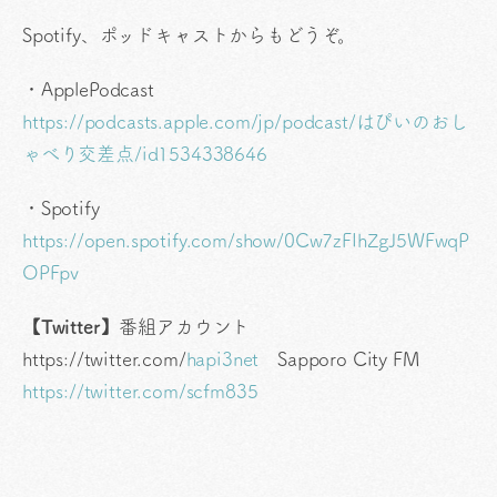
Spotify、ポッドキャストからもどうぞ。
・ApplePodcast
https://podcasts.apple.com/jp/podcast/はぴいのおし
ゃべり交差点/id1534338646
・Spotify
https://open.spotify.com/show/0Cw7zFIhZgJ5WFwqP
OPFpv
【Twitter】
番組アカウント
https://twitter.com/
hapi3net
Sapporo City FM
https://twitter.com/scfm835