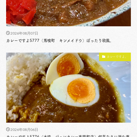
2026年08月07日
カレーですよ5777（馬喰町 キンメイドウ）ぽったり欧風。
カレーですよ。
2026年08月06日
カレーですよ5776（木場 ジャンカレー東陽町店）何気なさに潜む尊