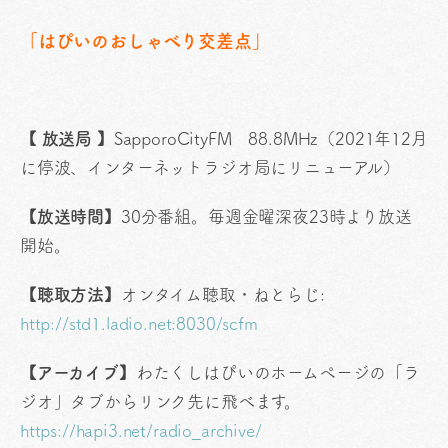
「はぴいのおしゃべり交差点」
【 放送局 】
SapporoCityFM 88.8MHz（2021年12月
に停波、インターネットラジオ局にリニューアル）
【放送時間
】
30分番組。毎週金曜深夜23時より放送
開始。
【聴取方法】
オンタイム聴取・ねとらじ:
http://std1.ladio.net:8030/scfm
【アーカイブ】
わたくしはぴいのホームページの「ラ
ジオ」タブからリンク先に飛べます。
https://hapi3.net/radio_archive/