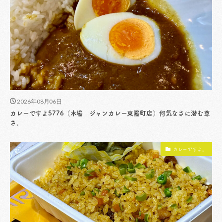
2026年08月06日
カレーですよ5776（木場 ジャンカレー東陽町店）何気なさに潜む尊
さ。
カレーですよ。