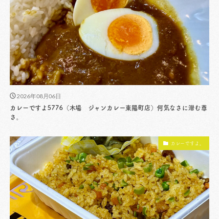
2026年08月06日
カレーですよ5776（木場 ジャンカレー東陽町店）何気なさに潜む尊
さ。
カレーですよ。